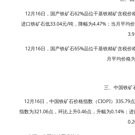
12
16
62%
月
日，国产铁矿石
品位干基铁精矿含税价
33.04
/
4.47%
进口铁矿石低
元
吨，降幅为
；当月平均
3.
12
16
65%
月
日，国产铁矿石
品位干基铁精矿含税价
月平均价格
三、中国铁矿石
12
16
CIOPI
335.79
月
日，中国铁矿石价格指数（
）
321.06
0.46
0.14%
指数为
点，环比上升
点，升幅为
；进
0.