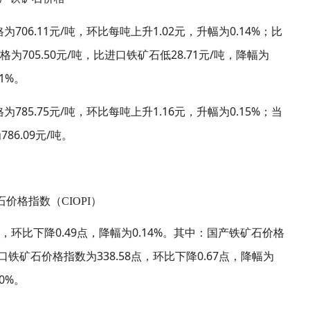
706.11
/
1.02
0.14%
格为
元
吨，环比每吨上升
元，升幅为
；比
705.50
/
28.71
/
价格为
元
吨，比进口铁矿石低
元
吨，降幅为
91%
。
785.75
/
1.16
0.15%
格为
元
吨，环比每吨上升
元，升幅为
；当
786.09
/
为
元
吨。
价格指数（CIOPI）
0.49
0.14%
点，环比下降
点，降幅为
。其中：国产铁矿石价格
338.58
0.67
口铁矿石价格指数为
点，环比下降
点，降幅为
20%
。