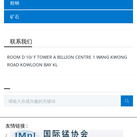
粗钢
矿石
联系我们
ROOM D 10/ F TOWER A BILLION CENTRE 1 WANG KWONG
ROAD KOWLOON BAY KL
友情链接 :