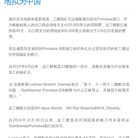
地拟为中国
据印尼当地媒体最新报道，三艘镍矿石运输船被扣留在Pomalaa港口，作
为船舶租船人的出口商必须每天支付20,000美元的滞期费，这三艘船已被
拘留45天，出口商支付的滞纳金900,000美元或相当于126亿印尼盾的费
用。
苏拉威西岛东南部的Pomalaa III类港口组织单位办公室目前仍持有三艘运
往外国镍矿的船只。
自2019年8月以来，这三艘船是12艘船的一部分，该船先前被允许运输未
加工的镍矿石。
矿业观察家Luqman Ibrahim Soemay表示，“第十，十一和十二艘船出现
问题， Syahbandar Pomalaa没有解释为什么它被禁止，关键是不能离开
港口。”
这三艘船分别是MV Aqua Atlantic，MV Pan Begonia和KSL Deyang。
自2019年10月30日以来，这三艘悬挂外国国旗的船只尚未获得从
SyahbandarPomalaa航行的许可。