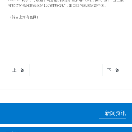
Luqman表示，每艘船平均运输的镍原矿量多达5万吨，因此估计，这三艘
被扣留的船只将载运约15万吨原镍矿，出口目的地国家是中国。
（转自上海有色网）
上一篇
下一篇
新闻资讯