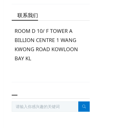
联系我们
ROOM D 10/ F TOWER A
BILLION CENTRE 1 WANG
KWONG ROAD KOWLOON
BAY KL